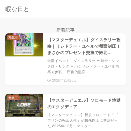
暇な日と
新着記事
遊戯王
【マスターデュエル】ダイスラリー攻
略｜リシドラー・ユベルで盤面制圧！
まさかのプレゼント交換で敗北…
最新イベント「ダイスラリー 〜融合・シン
クロ・リンク〜」に リシドラー・ユベル構
築で参戦。 圧倒的盤面…
2026年2月25日
遊戯王
【マスターデュエル】ソロモード地獄
のエクゾディア
【マスターデュエル】新規ソロモード「ゴ
ブリンの転落人生」が想像以上に無法だっ
た 2025年12月、マスター…