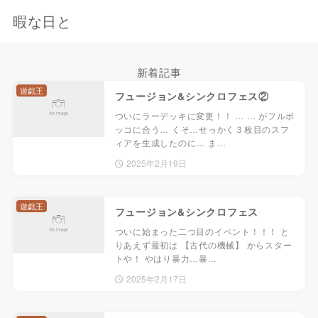
暇な日と
新着記事
遊戯王
フュージョン&シンクロフェス②
ついにラーデッキに変更！！ … … がフルボ
ッコに合う… くそ…せっかく３枚目のスフ
ィアを生成したのに… ま…
2025年2月19日
遊戯王
フュージョン&シンクロフェス
ついに始まった二つ目のイベント！！！ と
りあえず最初は 【古代の機械】 からスター
トや！ やはり暴力…暴…
2025年2月17日