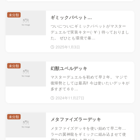
未分類
ギミックパペット…
ついについにギミックパペットがマスター
デュエルで実装キター(･∀･) 待っておりまし
た。 ぜひとも環境で暴…
2025年1月3日
未分類
幻獣ユベルデッキ
マスターデュエルを初めて早２年。 マジで
復帰勢としては最高‼ 今は使いたいデッキが
多すぎて６０…
2024年11月27日
未分類
メタファイズラーデッキ
メタファイズデッキを使い始めて早二年…
ラーの翼神龍をギミックに組み込ませて使
用中だが 成功した時がこ…