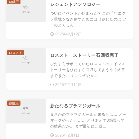
遊戯王
レジェンドアンソロジー
ついにイベントが始まった✴ この千年エク
ゾ環境をなぎ倒すためにはせ参じたのは ヲ
ーのよくしん… …
2025年2月12日
ロススト
ロススト ストーリー石回収完了
ひたすらサボっていたロスストのメインス
トーリーをひたすら回収してようやく終章
まできた… カレンのため…
2025年2月11日
遊戯王
新たなるブラマジガール…
まさかのブラマジガールが来るとは… ノー
マークやったわ…… とりあえず3箱買って
の結果だが… まず最初に…我…
2025年2月1日