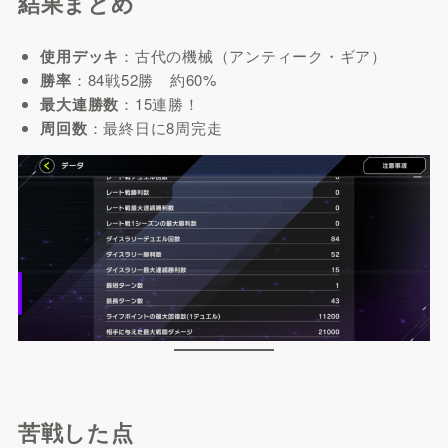
結果まとめ
使用デッキ
：古代の機械（アンティーク・ギア）
勝率
：84戦52勝 約60%
最大連勝数
：15連勝！
周回数
：最終日に8周完走
苦戦した点