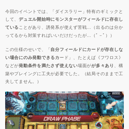
今回のイベントでは、「ダイスラリー」特有のギミックと
して、
デュエル開始時にモンスターがフィールドに存在し
ている
ことがあり、誘発系が使えず苦戦…（出るのは分か
ってるから対策すればいいだけだったが…（ﾟ－ﾟ））
この仕様のせいで、「
自分フィールドにカードが存在しな
い場合にのみ発動できるカ
ード」、たとえば《フワロス》
などが
発動条件を満たさず使えない
場面が
が多々あり
、構
築やプレイングに工夫が必要でした。（結局そのままで工
夫してません。）