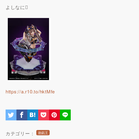
よしなに
https://a.r10.to/hktMfe
カテゴリー：
遊戯王