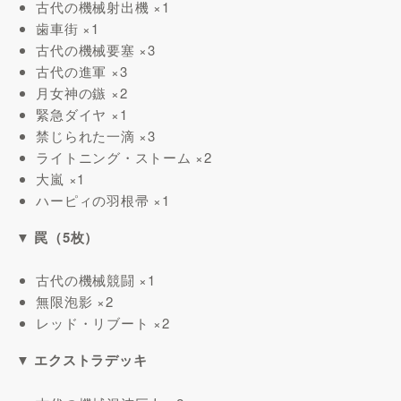
古代の機械射出機 ×1
歯車街 ×1
古代の機械要塞 ×3
古代の進軍 ×3
月女神の鏃 ×2
緊急ダイヤ ×1
禁じられた一滴 ×3
ライトニング・ストーム ×2
大嵐 ×1
ハーピィの羽根帚 ×1
▼ 罠（5枚）
古代の機械競闘 ×1
無限泡影 ×2
レッド・リブート ×2
▼ エクストラデッキ