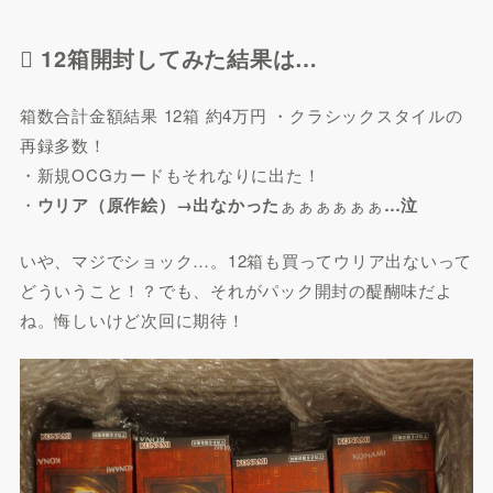
 12箱開封してみた結果は…
箱数合計金額結果 12箱 約4万円 ・クラシックスタイルの
再録多数！
・新規OCGカードもそれなりに出た！
・
ウリア（原作絵）→出なかった
ぁぁぁぁぁぁ
…泣
いや、マジでショック…。12箱も買ってウリア出ないって
どういうこと！？でも、それがパック開封の醍醐味だよ
ね。悔しいけど次回に期待！