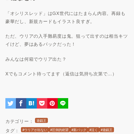
「オシリスレッド」はGX世代にはたまらん内容。再録も
豪華だし、新規カードもイラスト良すぎ。
ただ、ウリアの入手難易度は鬼。狙って出すのは相当キツ
イけど、夢はあるパックだった！
みんなは何箱でウリア出た？
Xでもコメント待ってます（返信は気持ち次第で…）
カテゴリー：
遊戯王
タグ：
#ウリアが出ない
#圧倒的絶望
#新パック
#泣く
#遊戯王