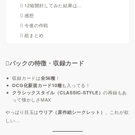
 12箱開封してみた結果は…
 感想
 今後の作戦
 総まとめ
パックの特徴・収録カード
収録カードは
全56種
！
OCG化新規カード10種
も入ってる！
クラシックスタイル（CLASSIC-STYLE）
の再録もあ
って懐かしさMAX
やっぱり目玉は
ウリア（原作絵シークレット）
。これが欲
しい…