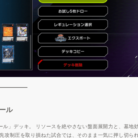
ール
ール」デッキ。 リソースを絶やさない盤面展開力と、墓地
が先攻制圧を取り損ねた試合では、そのまま一気に押し切ら