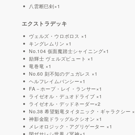
八雲断巳剣×1
エクストラデッキ
ヴェルズ・ウロボロス ×1
キングレムリン ×1
No.104 仮面魔踏士シャイニング×1
励輝士 ヴェルズビュート ×1
竜巻竜 ×1
No.60 刻不知のデュガレス ×1
ヘルフレイムバンシー×1
FA－ホープ・レイ・ランサー×1
ライゼオル・デュオドライブ ×1
ライゼオル・デッドネーダー×2
No.38 希望魁竜タイタニック・ギャラクシー ×
神影金龍ドラッグルクシオン ×1
メレオロジック・アグリゲーター ×1
閉ザサレシ世界ノ冥神×1