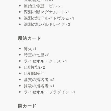
原始生命態ニビル ×1
深淵の獣マグナムート×1
深淵の獣ドルイドヴルム×1
深淵の獣バルドレイク×2
魔法カード
篝火×1
時空の七皇×2
ライゼオル・クロス ×1
巳剣勧請×2
巳剣降臨×1
墓穴の指名者 ×2
抹殺の指名者 ×1
ライゼオル・プラグイン ×1
罠カード