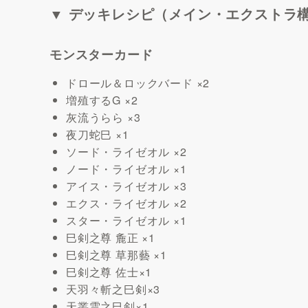
▼ デッキレシピ（メイン・エクストラ
モンスターカード
ドロール＆ロックバード ×2
増殖するG ×2
灰流うらら ×3
夜刀蛇巳 ×1
ソード・ライゼオル ×2
ノード・ライゼオル ×1
アイス・ライゼオル ×3
エクス・ライゼオル ×2
スター・ライゼオル ×1
巳剣之尊 麁正 ×1
巳剣之尊 草那藝 ×1
巳剣之尊 佐士×1
天羽々斬之巳剣×3
天叢雲之巳剣×1