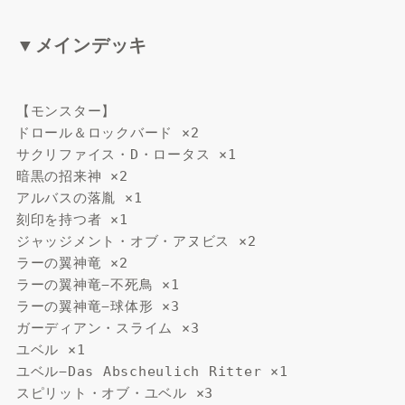
▼メインデッキ
【モンスター】
ドロール＆ロックバード ×2
サクリファイス・D・ロータス ×1
暗黒の招来神 ×2
アルバスの落胤 ×1
刻印を持つ者 ×1
ジャッジメント・オブ・アヌビス ×2
ラーの翼神竜 ×2
ラーの翼神竜−不死鳥 ×1
ラーの翼神竜−球体形 ×3
ガーディアン・スライム ×3
ユベル ×1
ユベル−Das Abscheulich Ritter ×1
スピリット・オブ・ユベル ×3