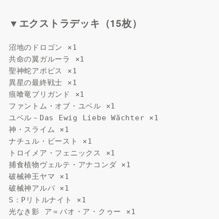
▼エクストラデッキ（15枚）
沼地のドロゴン ×1
共命の翼ガルーラ ×1
聖神蛇アポピス ×1
異星の最終戦士 ×1
痕喰竜ブリガンド ×1
ファントム・オブ・ユベル ×1
ユベル－Das Ewig Liebe Wächter ×1
神・スライム ×1
ナチュル・ビースト ×1
トロイメア・フェニックス ×1
捕食植物ヴェルテ・アナコンダ ×1
破械神王ヤマ ×1
破械神アルバ ×1
S：Pリトルナイト ×1
光なき影 ア＝バオ・ア・クゥー ×1