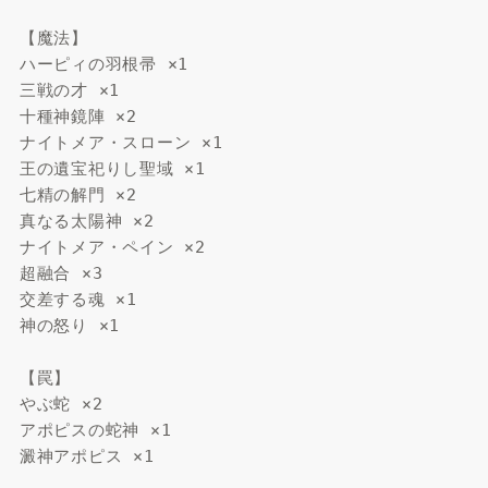
【魔法】
ハーピィの羽根帚 ×1
三戦の才 ×1
十種神鏡陣 ×2
ナイトメア・スローン ×1
王の遺宝祀りし聖域 ×1
七精の解門 ×2
真なる太陽神 ×2
ナイトメア・ペイン ×2
超融合 ×3
交差する魂 ×1
神の怒り ×1
【罠】
やぶ蛇 ×2
アポピスの蛇神 ×1
澱神アポピス ×1