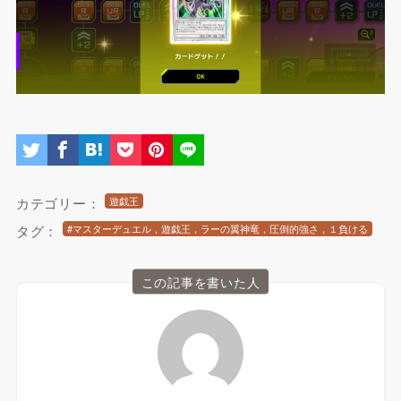
カテゴリー：
遊戯王
タグ：
#マスターデュエル，遊戯王，ラーの翼神竜，圧倒的強さ，１負ける
この記事を書いた人